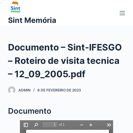
P
u
Sint Memória
l
a
r
Documento – Sint-IFESGO
p
a
– Roteiro de visita tecnica
r
a
– 12_09_2005.pdf
o
c
ADMIN
6 DE FEVEREIRO DE 2023
o
n
t
Documento
e
ú
d