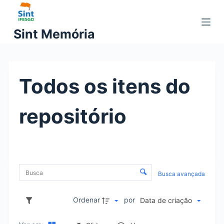
P
u
Sint Memória
l
a
r
p
Todos os itens do
a
r
repositório
a
o
c
o
C
n
Busca avançada
o
t
e
Ordenar
por
Data de criação
n
ú
d