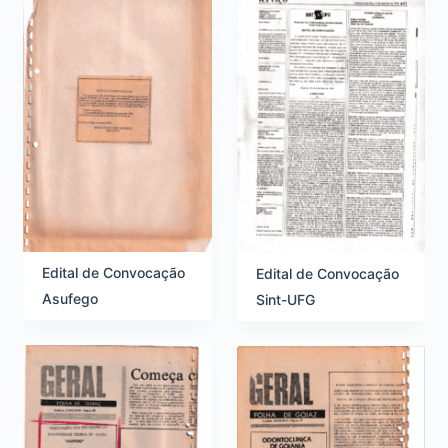
e
e
n
n
a
s
ç
ã
o
e
Edital de Convocação
Edital de Convocação
Asufego
Sint-UFG
v
i
s