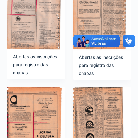
u
a
l
i
z
Abertas as inscrições
Abertas as inscrições
para registro das
para registro das
a
chapas
chapas
ç
ã
o