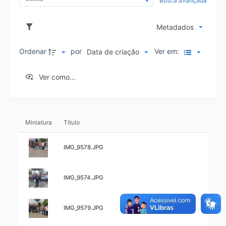
Busca avançada
o
o
Metadados
n
t
Ordenar
por
Ver em:
Data de criação
r
Ver como...
o
L
l
Miniatura
Título
i
e
Título:
IMG_9578.JPG
s
d
Título:
IMG_9574.JPG
t
e
a
Título:
o
IMG_9579.JPG