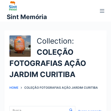
P
u
Sint Memória
l
a
r
p
Collection
a
COLEÇÃO
r
a
FOTOGRAFIAS AÇÃO
o
c
JARDIM CURITIBA
o
n
HOME
COLEÇÃO FOTOGRAFIAS AÇÃO JARDIM CURITIBA
t
e
ú
C
d