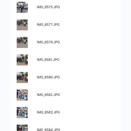
d
r
Título:
IMG_9575.JPG
e
d
Título:
IMG_9577.JPG
i
e
t
Título:
n
IMG_9576.JPG
e
a
Título:
IMG_9581.JPG
n
ç
Título:
IMG_9580.JPG
s
ã
Título:
o
IMG_9582.JPG
e
Título:
IMG_9583.JPG
v
Título:
IMG_9584.JPG