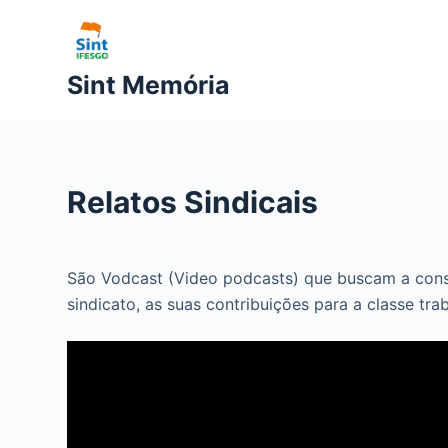
P
u
l
Sint Memória
a
r
p
a
Relatos Sindicais
r
a
o
São Vodcast (Video podcasts) que buscam a conser
c
sindicato, as suas contribuições para a classe tr
o
n
t
e
ú
d