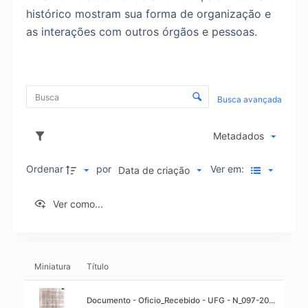
o
histórico mostram sua forma de organização e
as interações com outros órgãos e pessoas.
C
Busca avançada
o
Metadados
n
t
Ordenar
por
Ver em:
Data de criação
r
Ver como...
o
L
l
Miniatura
Título
i
e
Título:
Documento - Oficio_Recebido - UFG - N_097-2000-FO - Liberacao do funcionamento da coordenação de Pos Graduacao - 22_05_2000.pdf