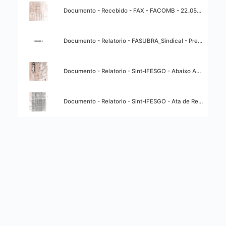
Título:
o
Documento - Recebido - FAX - FACOMB - 22_05_2000.pdf
e
Título:
Documento - Relatorio - FASUBRA_Sindical - Prestacao de Contas - Janeiro e Fevereiro 2000 - 30_03_2000..pdf
v
Título:
Documento - Relatorio - Sint-IFESGO - Abaixo Assinado Entidades Odontologicas - 29_05_2000.pdf
i
Título:
s
Documento - Relatorio - Sint-IFESGO - Ata de Reuniao - 26_05_2000.pdf
u
a
l
i
z