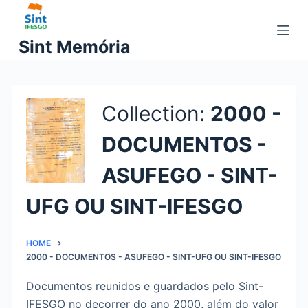
P
u
Sint Memória
l
a
r
p
Collection
2000 -
a
DOCUMENTOS -
r
a
ASUFEGO - SINT-
o
c
UFG OU SINT-IFESGO
o
n
HOME
t
2000 - DOCUMENTOS - ASUFEGO - SINT-UFG OU SINT-IFESGO
e
ú
Documentos reunidos e guardados pelo Sint-
d
IFESGO no decorrer do ano 2000, além do valor