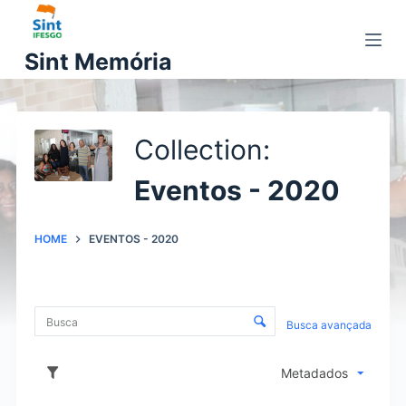
P
u
Sint Memória
l
a
r
p
Collection
a
Eventos - 2020
r
a
o
HOME
EVENTOS - 2020
c
o
C
n
Busca avançada
t
o
e
Metadados
ú
n
d