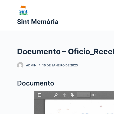
P
u
l
Sint Memória
a
r
p
a
Documento – Oficio_Rece
r
a
o
ADMIN
16 DE JANEIRO DE 2023
c
o
Documento
n
t
e
ú
d