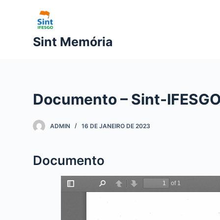
P
u
l
Sint Memória
a
r
p
a
Documento – Sint-IFESGO 
r
a
o
ADMIN
16 DE JANEIRO DE 2023
c
o
Documento
n
t
e
ú
d