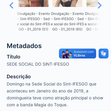
o
Divulgação - Evento
Divulgação - Evento
Divulgação - Ev
- Sint-IFESGO - Sed
- Sint-IFESGO - Sed
- Sint-IFESGO -
e social do Sint-IFES
e social do Sint-IFES
e social do Sint
GO - 01_2019 (51)
GO - 01_2019 (65)
GO - 01_2019 
Metadados
Título
SEDE SOCIAL DO SINT-IFESGO
Descrição
Domingo na Sede Social do Sint-IFESGO que
aconteceu em Janeiro do ano de 2019, a
domingueira teve como atração principal o show
com a banda Magia do Toque.