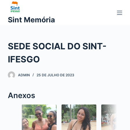
P
u
Sint Memória
l
a
r
SEDE SOCIAL DO SINT-
p
a
IFESGO
r
a
o
ADMIN
25 DE JULHO DE 2023
c
o
Anexos
n
t
e
ú
d