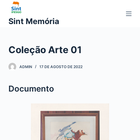
P
u
Sint Memória
l
a
r
Coleção Arte 01
p
a
r
ADMIN
17 DE AGOSTO DE 2022
a
o
Documento
c
o
n
t
e
ú
d