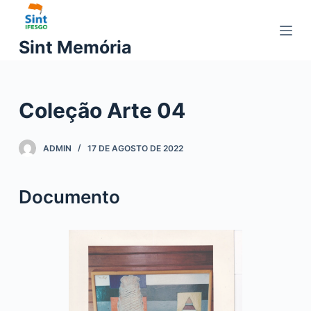
P
u
Sint Memória
l
a
r
Coleção Arte 04
p
a
r
ADMIN
17 DE AGOSTO DE 2022
a
o
Documento
c
o
n
t
e
ú
d