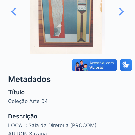
o
Metadados
Título
Coleção Arte 04
Descrição
LOCAL: Sala da Diretoria (PROCOM)
AUTOR: Suzana