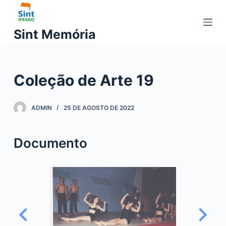
P
u
Sint Memória
l
a
r
Coleção de Arte 19
p
a
r
ADMIN
25 DE AGOSTO DE 2022
a
o
Documento
c
o
n
t
e
ú
d