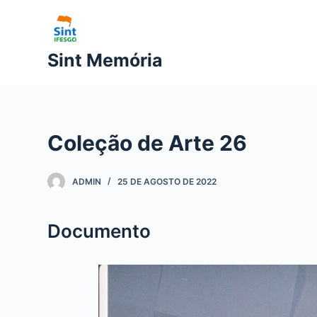
P
u
l
Sint Memória
a
r
p
a
Coleção de Arte 26
r
a
o
ADMIN
25 DE AGOSTO DE 2022
c
o
Documento
n
t
e
ú
d