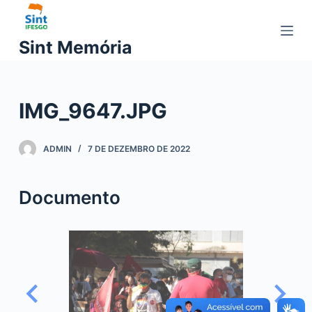
P
u
Sint Memória
l
a
r
IMG_9647.JPG
p
a
r
ADMIN
7 DE DEZEMBRO DE 2022
a
o
Documento
c
o
n
t
e
ú
d