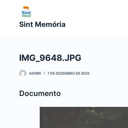
P
u
l
Sint Memória
a
r
p
a
IMG_9648.JPG
r
a
o
ADMIN
7 DE DEZEMBRO DE 2022
c
o
Documento
n
t
e
ú
d