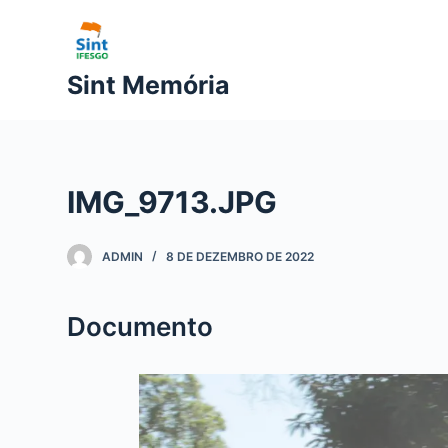
P
u
l
Sint Memória
a
r
p
a
IMG_9713.JPG
r
a
o
ADMIN
8 DE DEZEMBRO DE 2022
c
o
Documento
n
t
e
ú
d