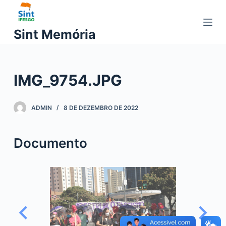
P
u
Sint Memória
l
a
r
IMG_9754.JPG
p
a
r
ADMIN
8 DE DEZEMBRO DE 2022
a
o
Documento
c
o
n
t
e
ú
d