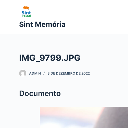
P
u
l
Sint Memória
a
r
p
a
IMG_9799.JPG
r
a
o
ADMIN
8 DE DEZEMBRO DE 2022
c
o
Documento
n
t
e
ú
d