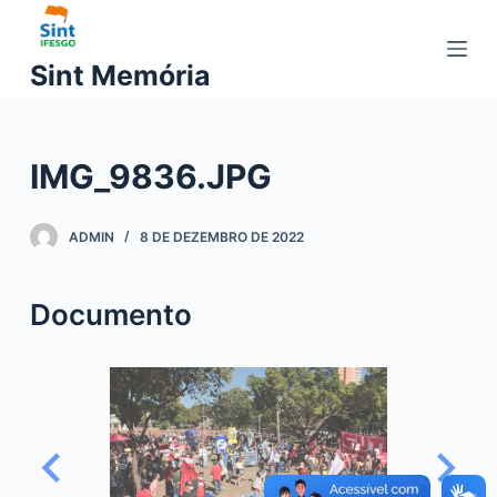
P
u
Sint Memória
l
a
r
IMG_9836.JPG
p
a
r
ADMIN
8 DE DEZEMBRO DE 2022
a
o
Documento
c
o
n
t
e
ú
d