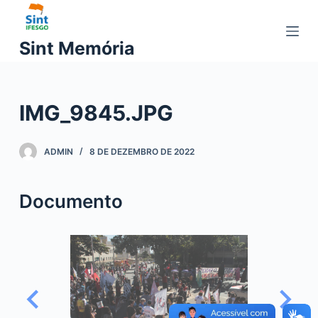
P
u
Sint Memória
l
a
r
IMG_9845.JPG
p
a
r
ADMIN
8 DE DEZEMBRO DE 2022
a
o
Documento
c
o
n
t
e
ú
d