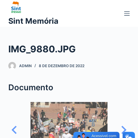
P
u
Sint Memória
l
a
r
IMG_9880.JPG
p
a
r
ADMIN
8 DE DEZEMBRO DE 2022
a
o
Documento
c
o
n
t
e
ú
d