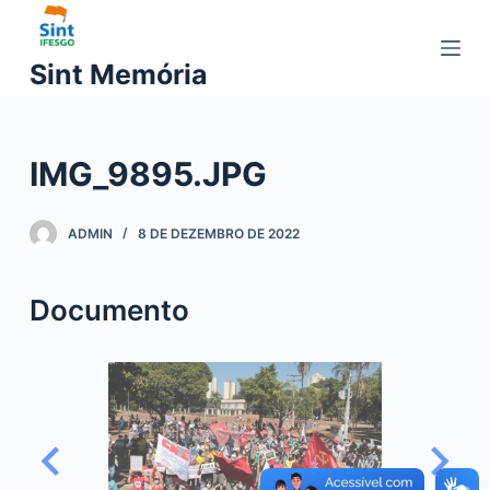
P
u
Sint Memória
l
a
r
IMG_9895.JPG
p
a
r
ADMIN
8 DE DEZEMBRO DE 2022
a
o
Documento
c
o
n
t
e
ú
d