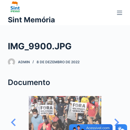
P
u
Sint Memória
l
a
r
IMG_9900.JPG
p
a
r
ADMIN
8 DE DEZEMBRO DE 2022
a
o
Documento
c
o
n
t
e
ú
d