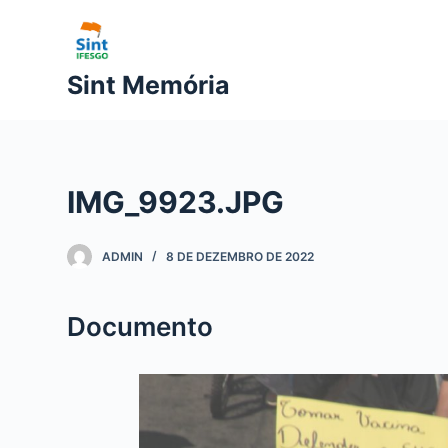
P
u
l
Sint Memória
a
r
p
a
IMG_9923.JPG
r
a
o
ADMIN
8 DE DEZEMBRO DE 2022
c
o
Documento
n
t
e
ú
d