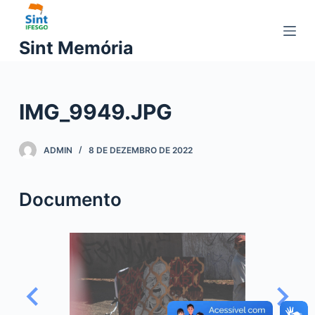
P
u
Sint Memória
l
a
r
IMG_9949.JPG
p
a
r
ADMIN
8 DE DEZEMBRO DE 2022
a
o
Documento
c
o
n
t
e
ú
d