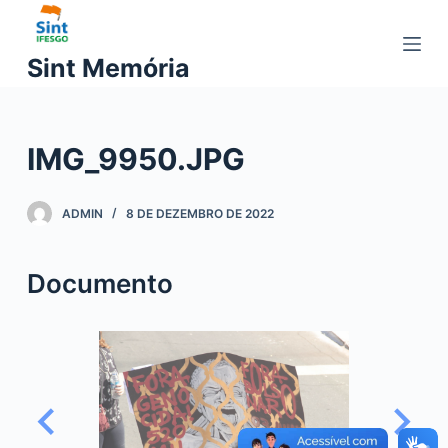
P
u
Sint Memória
l
a
r
IMG_9950.JPG
p
a
r
ADMIN
8 DE DEZEMBRO DE 2022
a
o
Documento
c
o
n
t
e
ú
d