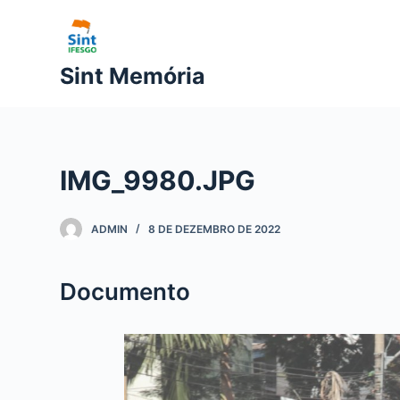
P
u
l
Sint Memória
a
r
p
a
IMG_9980.JPG
r
a
o
ADMIN
8 DE DEZEMBRO DE 2022
c
o
Documento
n
t
e
ú
d