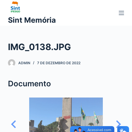
P
u
Sint Memória
l
a
r
IMG_0138.JPG
p
a
r
ADMIN
7 DE DEZEMBRO DE 2022
a
o
Documento
c
o
n
t
e
ú
d