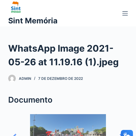
P
u
Sint Memória
l
a
r
WhatsApp Image 2021-
p
a
05-26 at 11.19.16 (1).jpeg
r
a
o
ADMIN
7 DE DEZEMBRO DE 2022
c
o
Documento
n
t
e
ú
d