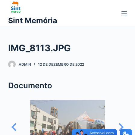
P
u
Sint Memória
l
a
r
IMG_8113.JPG
p
a
r
ADMIN
12 DE DEZEMBRO DE 2022
a
o
Documento
c
o
n
t
e
ú
d