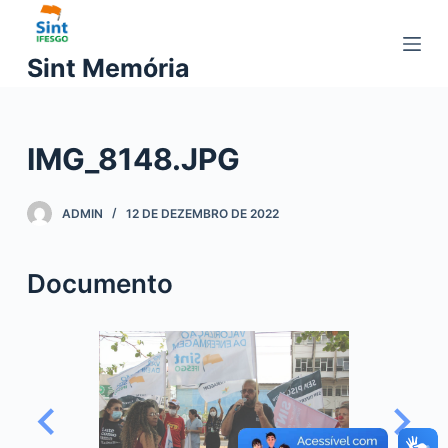
P
u
Sint Memória
l
a
r
IMG_8148.JPG
p
a
r
ADMIN
12 DE DEZEMBRO DE 2022
a
o
Documento
c
o
n
t
e
ú
d