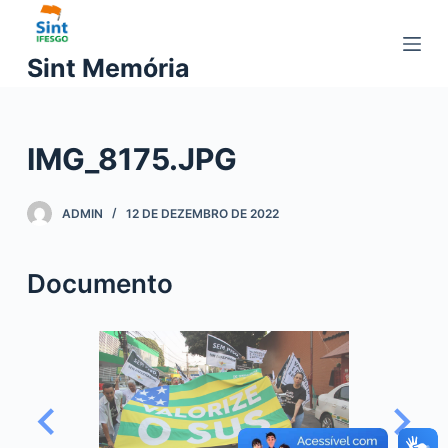
P
u
Sint Memória
l
a
r
IMG_8175.JPG
p
a
r
ADMIN
12 DE DEZEMBRO DE 2022
a
o
Documento
c
o
n
t
e
ú
d