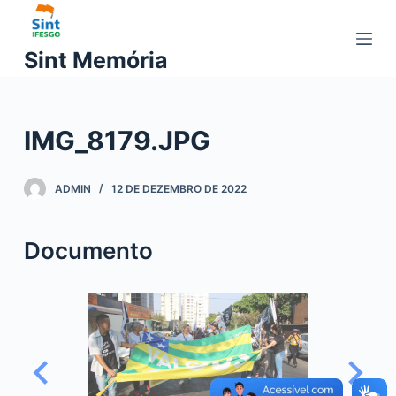
P
u
Sint Memória
l
a
r
IMG_8179.JPG
p
a
r
ADMIN
12 DE DEZEMBRO DE 2022
a
o
Documento
c
o
n
t
e
ú
d