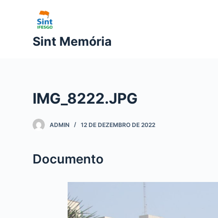
P
u
l
Sint Memória
a
r
p
a
IMG_8222.JPG
r
a
o
ADMIN
12 DE DEZEMBRO DE 2022
c
o
Documento
n
t
e
ú
d