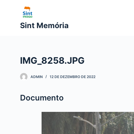
P
u
l
Sint Memória
a
r
p
a
IMG_8258.JPG
r
a
o
ADMIN
12 DE DEZEMBRO DE 2022
c
o
Documento
n
t
e
ú
d