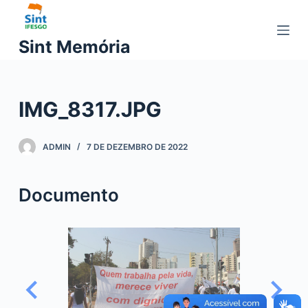
P
u
Sint Memória
l
a
r
IMG_8317.JPG
p
a
r
ADMIN
7 DE DEZEMBRO DE 2022
a
o
Documento
c
o
n
t
e
ú
d