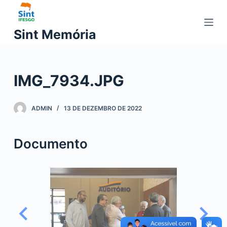
P
u
Sint Memória
l
a
r
IMG_7934.JPG
p
a
r
ADMIN
13 DE DEZEMBRO DE 2022
a
o
Documento
c
o
n
t
e
ú
d