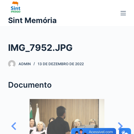
P
u
Sint Memória
l
a
r
IMG_7952.JPG
p
a
r
ADMIN
13 DE DEZEMBRO DE 2022
a
o
Documento
c
o
n
t
e
ú
d