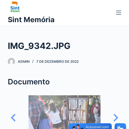
P
u
Sint Memória
l
a
r
IMG_9342.JPG
p
a
r
ADMIN
7 DE DEZEMBRO DE 2022
a
o
Documento
c
o
n
t
e
ú
d