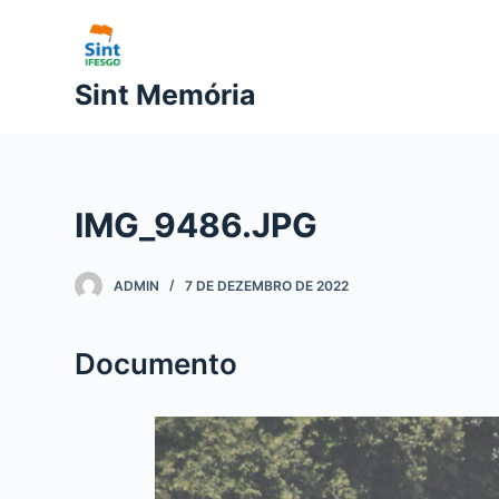
P
u
l
Sint Memória
a
r
p
a
IMG_9486.JPG
r
a
o
ADMIN
7 DE DEZEMBRO DE 2022
c
o
Documento
n
t
e
ú
d