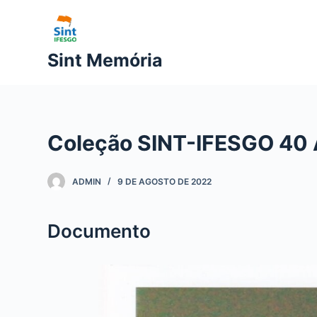
P
u
l
Sint Memória
a
r
p
a
Coleção SINT-IFESGO 40
r
a
o
ADMIN
9 DE AGOSTO DE 2022
c
o
Documento
n
t
e
ú
d