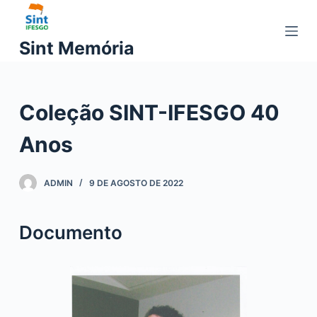
P
u
Sint Memória
l
a
r
Coleção SINT-IFESGO 40
p
a
Anos
r
a
o
ADMIN
9 DE AGOSTO DE 2022
c
o
Documento
n
t
e
ú
d