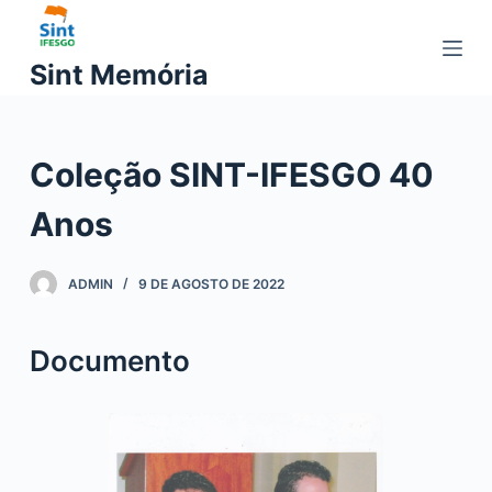
P
u
Sint Memória
l
a
r
Coleção SINT-IFESGO 40
p
a
Anos
r
a
o
ADMIN
9 DE AGOSTO DE 2022
c
o
Documento
n
t
e
ú
d