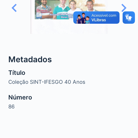
o
Metadados
Título
Coleção SINT-IFESGO 40 Anos
Número
86