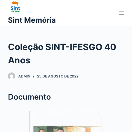
P
u
Sint Memória
l
a
r
Coleção SINT-IFESGO 40
p
a
Anos
r
a
o
ADMIN
25 DE AGOSTO DE 2022
c
o
Documento
n
t
e
ú
d