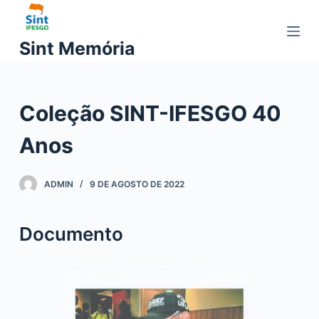
P
u
Sint Memória
l
a
r
Coleção SINT-IFESGO 40
p
a
Anos
r
a
o
ADMIN
9 DE AGOSTO DE 2022
c
o
Documento
n
t
e
ú
d