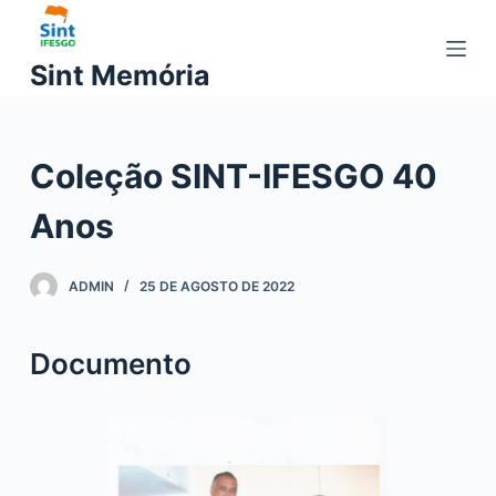
P
u
Sint Memória
l
a
r
Coleção SINT-IFESGO 40
p
a
Anos
r
a
o
ADMIN
25 DE AGOSTO DE 2022
c
o
Documento
n
t
e
ú
d