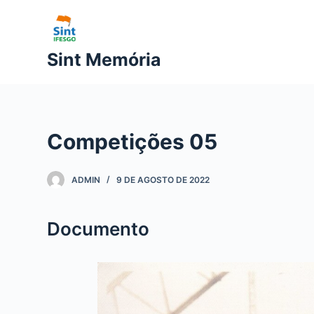
P
u
l
Sint Memória
a
r
p
a
Competições 05
r
a
o
ADMIN
9 DE AGOSTO DE 2022
c
o
Documento
n
t
e
ú
d