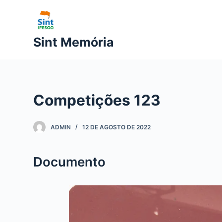
P
u
l
Sint Memória
a
r
p
a
Competições 123
r
a
o
ADMIN
12 DE AGOSTO DE 2022
c
o
Documento
n
t
e
ú
d