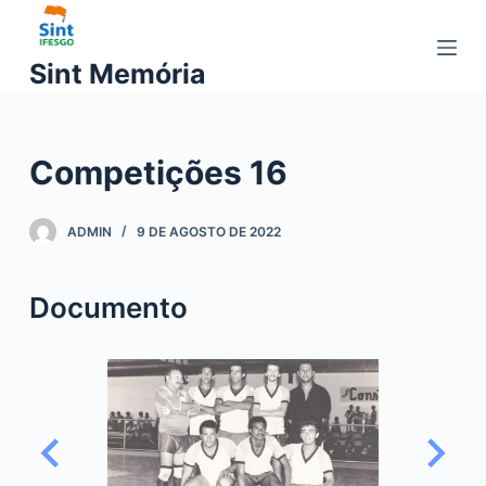
P
u
Sint Memória
l
a
r
Competições 16
p
a
r
ADMIN
9 DE AGOSTO DE 2022
a
o
Documento
c
o
n
t
e
ú
d