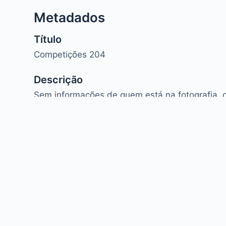
Metadados
Título
Competições 204
Descrição
Sem informações de quem está na fotografia, o 
Caso alguém conheça ou saiba de alguma info
contato para atualização cadastral.
E-mail - sintmemoria@sint-ifesgo.org.br