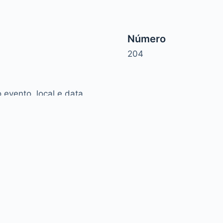
Número
204
evento, local e data.
rmação, entre em